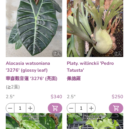
Alocasia watsoniana
Platy. willinckii 'Pedro
'3276' (glossy leaf)
Tatusta'
華森觀音蓮 '3276' (亮面)
佩德羅
(≧2葉)
2.5"
$340
2.5"
$250